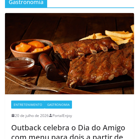
Gastronomia
ENTRETENIMENTO
GASTRONOMIA
20 de julho de 2026
PortalEnjoy
Outback celebra o Dia do Amigo
com menu para dois a partir de