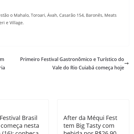
stão o Mahalo, Toroari, Ávah, Casarão 154, Baronês, Meats
ri e Village.
em
Primeiro Festival Gastronômico e Turístico do
ria
Vale do Rio Cuiabá começa hoje
Festival Brasil
After da Méqui Fest
 começa nesta
tem Big Tasty com
 (16); conheça
bebida por R$26,90