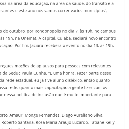
xia na área da educação, na área da saúde, do trânsito e a
evantes e este ano nós vamos correr vários municípios”,
s de outubro, por Rondonópolis no dia 7, às 19h, no campus
 às 19h, na Unemat. A capital, Cuiabá, sediará novo encontro
cação. Por fim, Jaciara receberá o evento no dia 13, às 19h,
tregues moções de aplausos para pessoas com relevantes
ra da Seduc Paula Cunha. “É uma honra. Fazer parte desse
da rede estadual, eu já tive aluno disléxico, então quanto
ssa rede, quanto mais capacitação a gente fizer com os
ar nessa política de inclusão que é muito importante para
rto, Amauri Monge Fernandes, Diego Aureliano Silva,
o Roberto Santana, Rosa Maria Araújo Luzardo, Tatiane Kelly