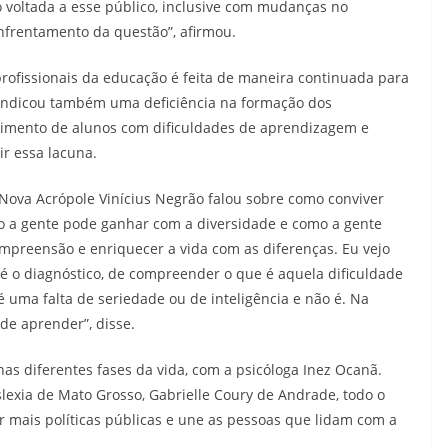
o voltada a esse público, inclusive com mudanças no
nfrentamento da questão”, afirmou.
rofissionais da educação é feita de maneira continuada para
 indicou também uma deficiência na formação dos
dimento de alunos com dificuldades de aprendizagem e
r essa lacuna.
a Nova Acrópole Vinícius Negrão falou sobre como conviver
o a gente pode ganhar com a diversidade e como a gente
compreensão e enriquecer a vida com as diferenças. Eu vejo
 é o diagnóstico, de compreender o que é aquela dificuldade
uma falta de seriedade ou de inteligência e não é. Na
de aprender”, disse.
nas diferentes fases da vida, com a psicóloga Inez Ocanã.
lexia de Mato Grosso, Gabrielle Coury de Andrade, todo o
or mais políticas públicas e une as pessoas que lidam com a