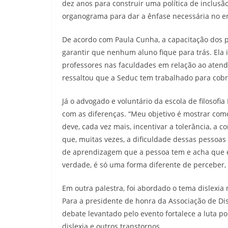
dez anos para construir uma política de inclusã
organograma para dar a ênfase necessária no e
De acordo com Paula Cunha, a capacitação dos p
garantir que nenhum aluno fique para trás. Ela
professores nas faculdades em relação ao aten
ressaltou que a Seduc tem trabalhado para cobri
Já o advogado e voluntário da escola de filosofi
com as diferenças. “Meu objetivo é mostrar com
deve, cada vez mais, incentivar a tolerância, a 
que, muitas vezes, a dificuldade dessas pessoas
de aprendizagem que a pessoa tem e acha que é 
verdade, é só uma forma diferente de perceber, 
Em outra palestra, foi abordado o tema dislexia 
Para a presidente de honra da Associação de Dis
debate levantado pelo evento fortalece a luta p
dislexia e outros transtornos.