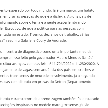
ento esperado por todo mundo. Já é um marco, um hábito
 lembrar as pessoas do que é a dislexia. Alguns pais de
 informando sobre o tema e a gente acaba lembrando
er Executivo, de que a política para as pessoas com
ntada no estado. Tivemos dez anos de trabalho, várias
sa”, resumiu Gabrielle Coury de Andrade.
e um centro de diagnóstico como uma importante medida
compromisso feito pelo governador Mauro Mendes (União)
itou avanços, como as leis nº 11.704/2022 e 11.230/2020. A
nejamento de vagas, sem anuência dos pais, em creches e
rentes transtornos de neurodesenvolvimento. Já a segunda
essoas com dislexia em provas do Detran (Departamento
islexia e transtornos de aprendizagem também foi destacado
ssociações inspiradas no modelo mato-grossense. Já são