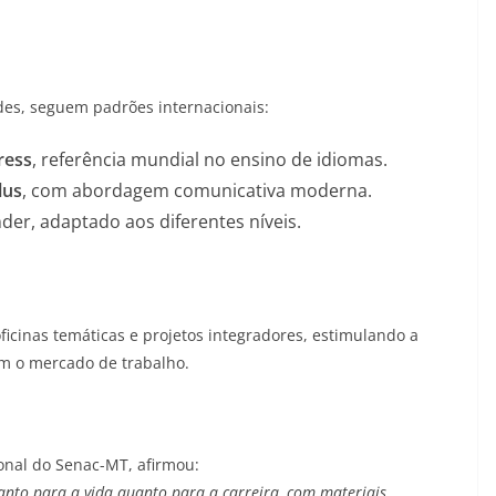
ades, seguem padrões internacionais:
ress
, referência mundial no ensino de idiomas.
lus
, com abordagem comunicativa moderna.
ender, adaptado aos diferentes níveis.
icinas temáticas e projetos integradores, estimulando a
om o mercado de trabalho.
ional do Senac-MT, afirmou:
anto para a vida quanto para a carreira, com materiais