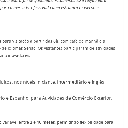
so à educação de qualidade. Escolhemos essa região para
ar para o mercado, oferecendo uma estrutura moderna e
 para visitação a partir das
8h
, com café da manhã e a
 de Idiomas Senac. Os visitantes participaram de atividades
ino inovadores.
ultos, nos níveis iniciante, intermediário e Inglês
rio e Espanhol para Atividades de Comércio Exterior.
o variável entre
2 e 10 meses
, permitindo flexibilidade para