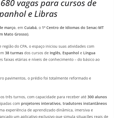
680 vagas para cursos de
spanhol e Libras
de março
, em
Cuiabá
, o
1º Centro de Idiomas do Senac-MT
em Mato Grosso)
.
e região do CPA, o espaço iniciou suas atividades com
 em
38 turmas
dos cursos de
Inglês, Espanhol
e
Língua
s faixas etárias e níveis de conhecimento – do básico ao
ro pavimentos, o prédio foi totalmente reformado e
os três turnos, com capacidade para receber até
300 alunos
uipadas com
projetores interativos
,
tradutores instantâneos
ma experiência de aprendizado dinâmica, imersiva e
lançado um aplicativo exclusivo que simula situações reais de