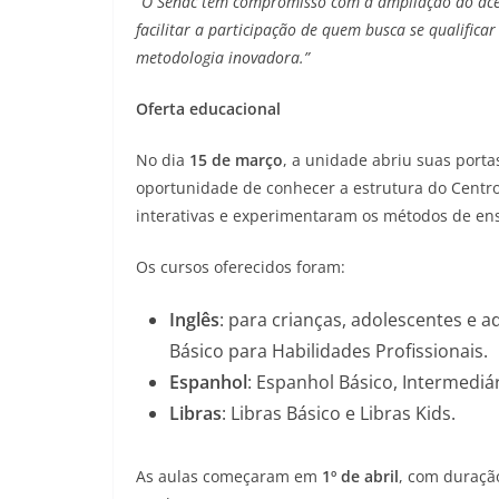
“O Senac tem compromisso com a ampliação do aces
facilitar a participação de quem busca se qualific
metodologia inovadora.”
Oferta educacional
No dia
15 de março
, a unidade abriu suas portas
oportunidade de conhecer a estrutura do Centro
interativas e experimentaram os métodos de ens
Os cursos oferecidos foram:
Inglês
: para crianças, adolescentes e ad
Básico para Habilidades Profissionais.
Espanhol
: Espanhol Básico, Intermediá
Libras
: Libras Básico e Libras Kids.
As aulas começaram em
1º de abril
, com duraçã