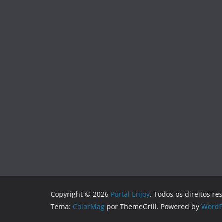
Copyright © 2026
Portal Enjoy
. Todos os direitos re
Tema:
ColorMag
por ThemeGrill. Powered by
WordP