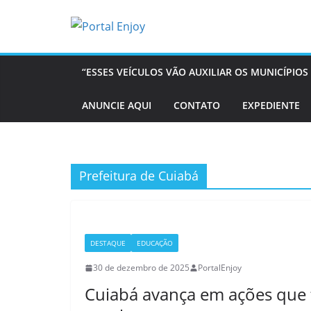
Pular
para
o
conteúdo
“ESSES VEÍCULOS VÃO AUXILIAR OS MUNICÍPI
ANUNCIE AQUI
CONTATO
EXPEDIENTE
Prefeitura de Cuiabá
DESTAQUE
EDUCAÇÃO
30 de dezembro de 2025
PortalEnjoy
Cuiabá avança em ações que 