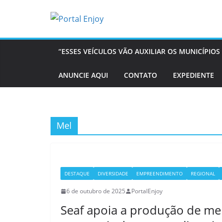
Pular
para
o
conteúdo
“ESSES VEÍCULOS VÃO AUXILIAR OS MUNICÍPI
ANUNCIE AQUI
CONTATO
EXPEDIENTE
Mel
DESTAQUE
DIVERSIDADE
EMPREENDIMENTO
REGIONAL
6 de outubro de 2025
PortalEnjoy
Seaf apoia a produção de mel