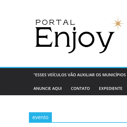
Pular
para
o
conteúdo
“ESSES VEÍCULOS VÃO AUXILIAR OS MUNICÍPI
ANUNCIE AQUI
CONTATO
EXPEDIENTE
evento