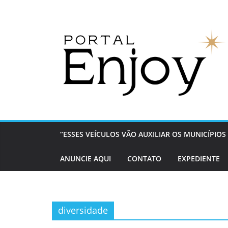
Pular
para
o
conteúdo
“ESSES VEÍCULOS VÃO AUXILIAR OS MUNICÍPI
ANUNCIE AQUI
CONTATO
EXPEDIENTE
diversidade