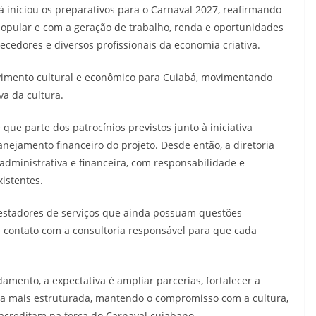
á iniciou os preparativos para o Carnaval 2027, reafirmando
opular e com a geração de trabalho, renda e oportunidades
necedores e diversos profissionais da economia criativa.
vimento cultural e econômico para Cuiabá, movimentando
va da cultura.
que parte dos patrocínios previstos junto à iniciativa
anejamento financeiro do projeto. Desde então, a diretoria
ministrativa e financeira, com responsabilidade e
istentes.
prestadores de serviços que ainda possuam questões
 contato com a consultoria responsável para que cada
mento, a expectativa é ampliar parcerias, fortalecer a
da mais estruturada, mantendo o compromisso com a cultura,
acreditam na força do Carnaval cuiabano.