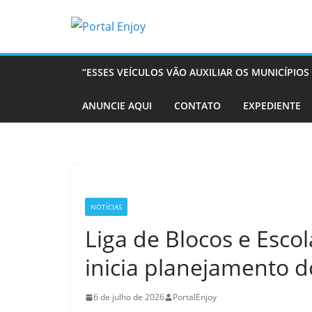
Pular
para
o
conteúdo
“ESSES VEÍCULOS VÃO AUXILIAR OS MUNICÍPI
ANUNCIE AQUI
CONTATO
EXPEDIENTE
NOTÍCIAS
Liga de Blocos e Esc
inicia planejamento 
6 de julho de 2026
PortalEnjoy