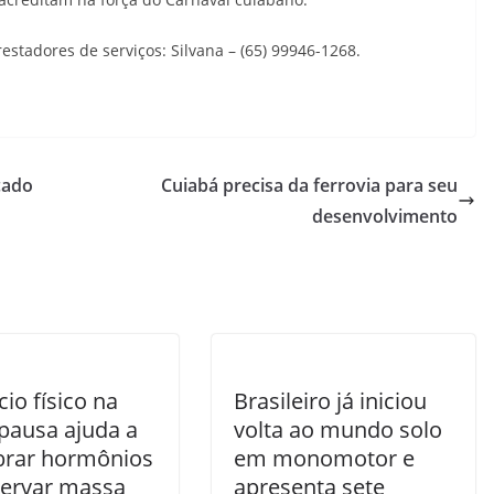
stadores de serviços: Silvana – (65) 99946-1268.
cado
Cuiabá precisa da ferrovia para seu
desenvolvimento
cio físico na
Brasileiro já iniciou
ausa ajuda a
volta ao mundo solo
ibrar hormônios
em monomotor e
servar massa
apresenta sete