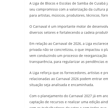
A Liga de Blocos e Escolas de Samba de Cuiabá j
seu compromisso com a valorização da cultura p
para artistas, músicos, produtores, técnicos, for
O Carnaval é um importante motor de desenvol
diversos setores e fortalecendo a cadeia produti
Em relação ao Carnaval de 2026, a Liga esclarece 
privada não se concretizou, o que impactou o pl
vem conduzindo um processo de reorganização ad
transparência, para regularizar as pendências ex
A Liga reforça que os fornecedores, artistas e 
relacionadas ao Carnaval 2026 podem entrar em
situação seja analisada e encaminhada.
Com o planejamento do Carnaval 2027 já em anda
captação de recursos e realizar uma edição ain
com os trabalhadores do setor e com todos que 