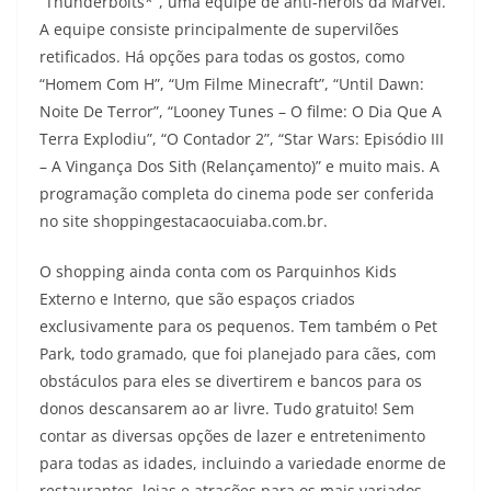
“Thunderbolts*”, uma equipe de anti-heróis da Marvel.
A equipe consiste principalmente de supervilões
retificados. Há opções para todas os gostos, como
“Homem Com H”, “Um Filme Minecraft”, “Until Dawn:
Noite De Terror”, “Looney Tunes – O filme: O Dia Que A
Terra Explodiu”, “O Contador 2”, “Star Wars: Episódio III
– A Vingança Dos Sith (Relançamento)” e muito mais. A
programação completa do cinema pode ser conferida
no site shoppingestacaocuiaba.com.br.
O shopping ainda conta com os Parquinhos Kids
Externo e Interno, que são espaços criados
exclusivamente para os pequenos. Tem também o Pet
Park, todo gramado, que foi planejado para cães, com
obstáculos para eles se divertirem e bancos para os
donos descansarem ao ar livre. Tudo gratuito! Sem
contar as diversas opções de lazer e entretenimento
para todas as idades, incluindo a variedade enorme de
restaurantes, lojas e atrações para os mais variados