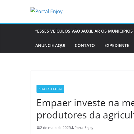
Pular
para
o
conteúdo
“ESSES VEÍCULOS VÃO AUXILIAR OS MUNICÍPI
ANUNCIE AQUI
CONTATO
EXPEDIENTE
SEM CATEGORIA
Empaer investe na me
produtores da agricul
2 de maio de 2025
PortalEnjoy