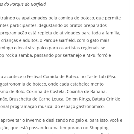
as do Parque do Garfield
 atraindo os apaixonados pela comida de boteco, que permite
urantes participantes, degustando os pratos preparados
 programação está repleta de atividades para toda a família,
 crianças e adultos, o Parque Garfield, com o gato mais
ngo o local vira palco para os artistas regionais se
p rock a samba, passando por sertanejo e MPB, forró e
sto acontece o Festival Comida de Boteco no Taste Lab (Piso
 gastronomia de boteco, onde cada estabelecimento
esmo de Rolo, Coxinha de Costela, Coxinha de Banana,
lmão, Bruschetta de Carne Louca, Onion Rings, Batata Crinkle
cional programação musical do espaço gastronômico.
proveitar o inverno é deslizando no gelo e, para isso, você e
tinação, que está passando uma temporada no Shopping