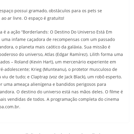
 espaço possui gramado, obstáculos para os pets se
o ar livre. O espaço é gratuito!
na é a ação “Borderlands: O Destino Do Universo Está Em
tt), uma infame caçadora de recompensas com um passado
andora, o planeta mais caótico da galáxia. Sua missão é
oderoso do universo, Atlas (Edgar Ramírez). Lilith forma uma
ados – Roland (Kevin Hart), um mercenário experiente em
ré-adolescente; Krieg (Munteanu), o protetor musculoso de
já viu de tudo; e Claptrap (voz de Jack Black), um robô esperto.
er uma ameaça alienígena e bandidos perigosos para
andora. O destino do universo está nas mãos deles. O filme é
is vendidas de todos. A programação completa do cinema
ba.com.br.