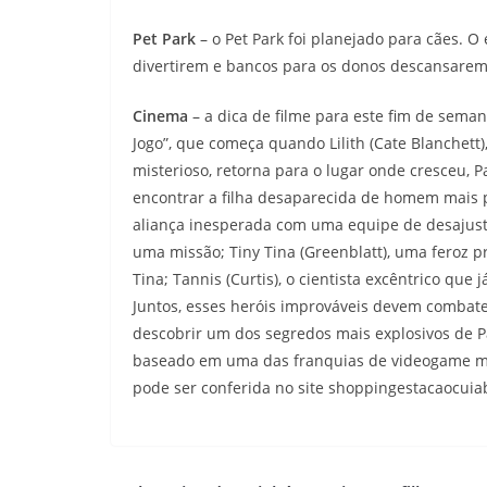
Pet Park
– o Pet Park foi planejado para cães. O
divertirem e bancos para os donos descansarem a
Cinema
– a dica de filme para este fim de sema
Jogo”, que começa quando Lilith (Cate Blanche
misterioso, retorna para o lugar onde cresceu, P
encontrar a filha desaparecida de homem mais p
aliança inesperada com uma equipe de desajust
uma missão; Tiny Tina (Greenblatt), uma feroz p
Tina; Tannis (Curtis), o cientista excêntrico que 
Juntos, esses heróis improváveis devem combat
descobrir um dos segredos mais explosivos de P
baseado em uma das franquias de videogame ma
pode ser conferida no site shoppingestacaocuia