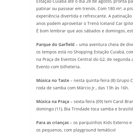
Estação Cuiabá até o dia 28 de agosto, pronta p
patinar ou passear em trenós. Com 180 m², a pi
experiência divertida e refrescante. A patinação
anos podem aproveitar o Trenó Iceland Car (pilo
É bom lembrar que aos sábados e domingos, est
Parque do Garfield
– uma aventura cheia de di
os tempos está no Shopping Estação Cuiabá, com 
na Praça de Eventos Central do G2, de segunda 
Evento com bilheteria.
Música no Taste
– nesta quinta-feira (8) Grupo 
roda de samba com Márcio Jr., das 13h às 16h.
Música na Praça
– sexta-feira (09) tem Carol Br
domingo (11), Bia Trindade toca samba e brasilid
Para as crianças
– os parquinhos Kids Externo e 
os pequenos, com playground temático!