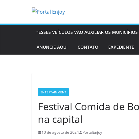
Pular
para
o
conteúdo
“ESSES VEÍCULOS VÃO AUXILIAR OS MUNICÍPI
ANUNCIE AQUI
CONTATO
EXPEDIENTE
ENTERTAINMENT
Festival Comida de B
na capital
10 de agosto de 2024
PortalEnjoy