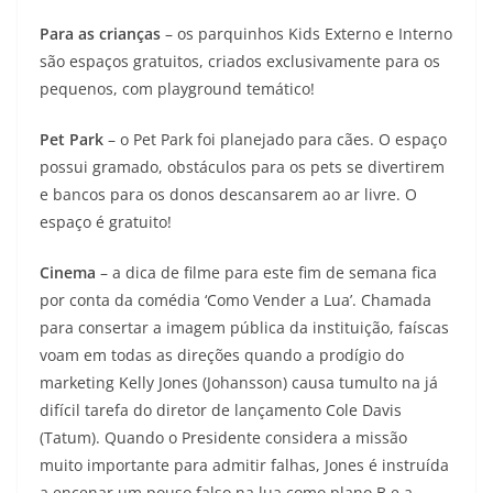
Para as crianças
– os parquinhos Kids Externo e Interno
são espaços gratuitos, criados exclusivamente para os
pequenos, com playground temático!
Pet Park
– o Pet Park foi planejado para cães. O espaço
possui gramado, obstáculos para os pets se divertirem
e bancos para os donos descansarem ao ar livre. O
espaço é gratuito!
Cinema
– a dica de filme para este fim de semana fica
por conta da comédia ‘Como Vender a Lua’. Chamada
para consertar a imagem pública da instituição, faíscas
voam em todas as direções quando a prodígio do
marketing Kelly Jones (Johansson) causa tumulto na já
difícil tarefa do diretor de lançamento Cole Davis
(Tatum). Quando o Presidente considera a missão
muito importante para admitir falhas, Jones é instruída
a encenar um pouso falso na lua como plano B e a