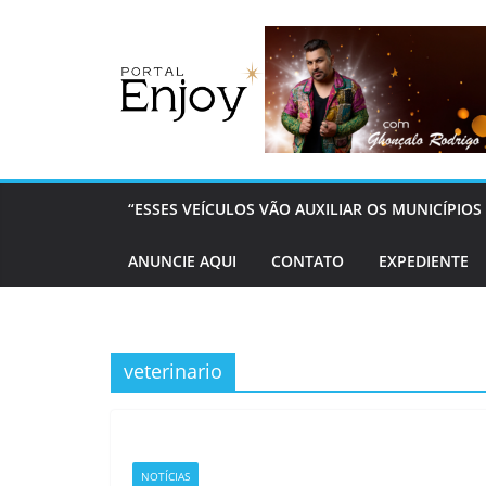
Pular
para
o
conteúdo
“ESSES VEÍCULOS VÃO AUXILIAR OS MUNICÍPI
ANUNCIE AQUI
CONTATO
EXPEDIENTE
veterinario
NOTÍCIAS