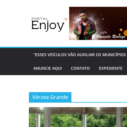
Pular
para
o
conteúdo
“ESSES VEÍCULOS VÃO AUXILIAR OS MUNICÍPI
ANUNCIE AQUI
CONTATO
EXPEDIENTE
Várzea Grande