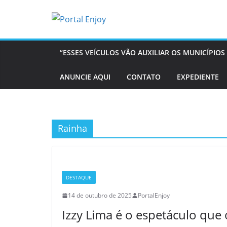
Pular
para
o
conteúdo
“ESSES VEÍCULOS VÃO AUXILIAR OS MUNICÍPI
ANUNCIE AQUI
CONTATO
EXPEDIENTE
Rainha
DESTAQUE
14 de outubro de 2025
PortalEnjoy
Izzy Lima é o espetáculo que