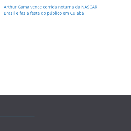
Arthur Gama vence corrida noturna da NASCAR
Brasil e faz a festa do público em Cuiabá