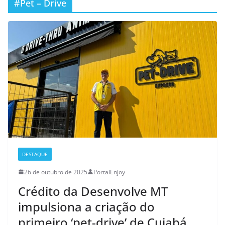
#Pet – Drive
DESTAQUE
26 de outubro de 2025
PortalEnjoy
Crédito da Desenvolve MT
impulsiona a criação do
primeiro ‘pet-drive’ de Cuiabá