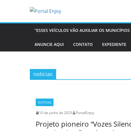
Pular
para
o
conteúdo
“ESSES VEÍCULOS VÃO AUXILIAR OS MUNICÍPI
ANUNCIE AQUI
CONTATO
EXPEDIENTE
noticias
NOTÍCIAS
10 de junho de 2025
PortalEnjoy
Projeto pioneiro “Vozes Sile