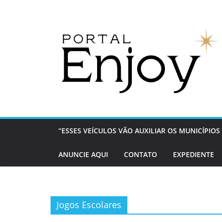
Pular
para
o
conteúdo
“ESSES VEÍCULOS VÃO AUXILIAR OS MUNICÍPI
ANUNCIE AQUI
CONTATO
EXPEDIENTE
Jogos Escolares