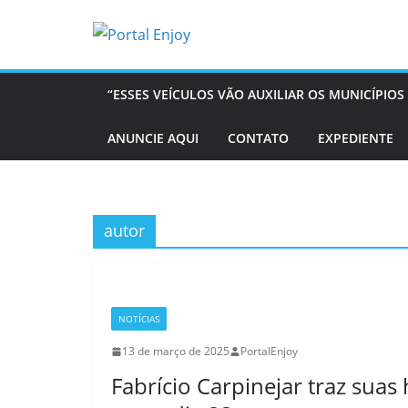
Pular
para
o
conteúdo
“ESSES VEÍCULOS VÃO AUXILIAR OS MUNICÍPI
ANUNCIE AQUI
CONTATO
EXPEDIENTE
autor
NOTÍCIAS
13 de março de 2025
PortalEnjoy
Fabrício Carpinejar traz suas