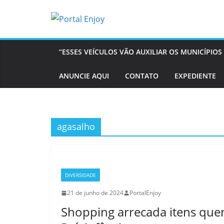
Pular
para
o
conteúdo
“ESSES VEÍCULOS VÃO AUXILIAR OS MUNICÍPI
ANUNCIE AQUI
CONTATO
EXPEDIENTE
agasalho
DIVERSIDADE
21 de junho de 2024
PortalEnjoy
Shopping arrecada itens que