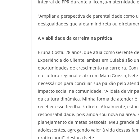
integral de PPR durante a licença-maternidade
“Ampliar a perspectiva de parentalidade como 
desigualdades que afetam indireta ou diretamen
A viabilidade da carreira na prática
Bruna Costa, 28 anos, que atua como Gerente de 
Experiência do Cliente, ambas em Cuiabá são u
oportunidades de crescimento na carreira. Com
da cultura regional e afro em Mato Grosso, Ivet
necessários para conciliar sua paixão pelo ate
impacto social na comunidade. “A ideia de vir pa
da cultura dinâmica. Minha forma de atender é f
receber esse feedback direto. Atualmente, est
responsabilidade, pois ainda sou nova na área. 
planejamento de metas pessoais. Meu grande obj
adolescentes, agregando valor à vida dessas fa
pratico aqui”, destaca Ivete.