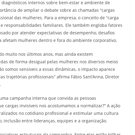
e diagnósticos internos sobre bem-estar e ambiente de
ortância de ampliar o debate sobre as chamadas “cargas
issional das mulheres. Para a empresa, o conceito de “carga
as e responsabilidades familiares. Ele também engloba fatores
usado por atender expectativas de desempenho, desafios
da afetam mulheres dentro e fora do ambiente corporativo.
do muito nos últimos anos, mas ainda existem
das de forma desigual pelas mulheres nos diversos meios
somos sensíveis a essas dinâmicas, o impacto aparece
 trajetórias profissionais” afirma Fábio Sant’Anna, Diretor
.
e uma campanha interna que convida as pessoas
ue cargas invisíveis nos acostumamos a normalizar?” A ação
ralizados no cotidiano profissional e estimular uma cultura
, inclusão entre lideranças, equipes e a organização.
iciativas estruturais da companhia. Entre elas estão trilhas