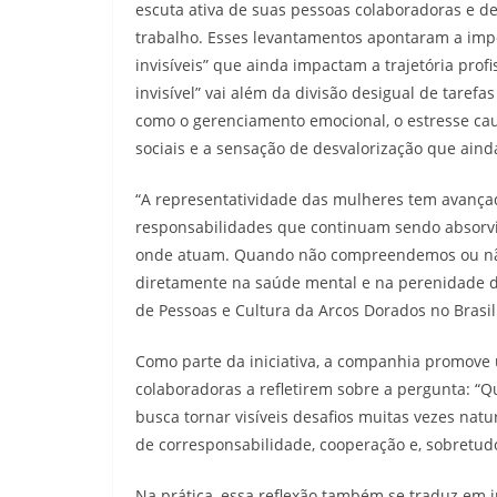
escuta ativa de suas pessoas colaboradoras e d
trabalho. Esses levantamentos apontaram a imp
invisíveis” que ainda impactam a trajetória prof
invisível” vai além da divisão desigual de taref
como o gerenciamento emocional, o estresse ca
sociais e a sensação de desvalorização que ain
“A representatividade das mulheres tem avança
responsabilidades que continuam sendo absorvi
onde atuam. Quando não compreendemos ou não 
diretamente na saúde mental e na perenidade das
de Pessoas e Cultura da Arcos Dorados no Brasil
Como parte da iniciativa, a companhia promov
colaboradoras a refletirem sobre a pergunta: “Q
busca tornar visíveis desafios muitas vezes natu
de corresponsabilidade, cooperação e, sobretudo
Na prática, essa reflexão também se traduz em in