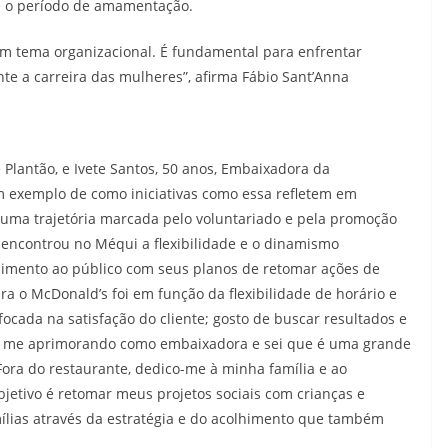
 e o período de amamentação.
um tema organizacional. É fundamental para enfrentar
te a carreira das mulheres”, afirma Fábio Sant’Anna
Plantão, e Ivete Santos, 50 anos, Embaixadora da
m exemplo de como iniciativas como essa refletem em
 uma trajetória marcada pelo voluntariado e pela promoção
e encontrou no Méqui a flexibilidade e o dinamismo
ndimento ao público com seus planos de retomar ações de
ra o McDonald’s foi em função da flexibilidade de horário e
ocada na satisfação do cliente; gosto de buscar resultados e
ou me aprimorando como embaixadora e sei que é uma grande
Fora do restaurante, dedico-me à minha família e ao
etivo é retomar meus projetos sociais com crianças e
mílias através da estratégia e do acolhimento que também