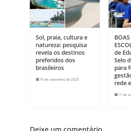
Sol, praia, cultura e
BOAS
natureza: pesquisa
ESCOL
revela os destinos
de Ed
preferidos dos
Selo d
brasileiros
para f
gestã
14 de setembro de 2025
rede 
11 de s
Deixe um comentário