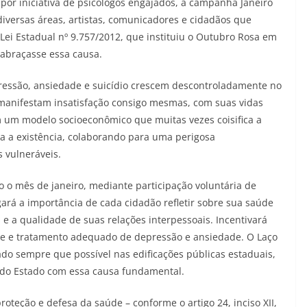
por iniciativa de psicólogos engajados, a campanha Janeiro
diversas áreas, artistas, comunicadores e cidadãos que
Lei Estadual nº 9.757/2012, que instituiu o Outubro Rosa em
abraçasse essa causa.
essão, ansiedade e suicídio crescem descontroladamente no
 manifestam insatisfação consigo mesmas, com suas vidas
em um modelo socioeconômico que muitas vezes coisifica a
za a existência, colaborando para uma perigosa
 vulneráveis.
 o mês de janeiro, mediante participação voluntária de
ará a importância de cada cidadão refletir sobre sua saúde
 e a qualidade de suas relações interpessoais. Incentivará
oce e tratamento adequado de depressão e ansiedade. O Laço
ado sempre que possível nas edificações públicas estaduais,
 do Estado com essa causa fundamental.
oteção e defesa da saúde – conforme o artigo 24, inciso XII,