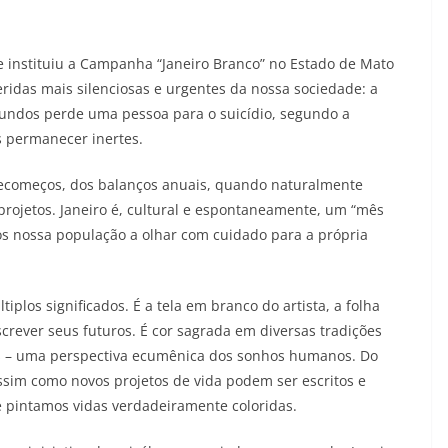
e instituiu a Campanha “Janeiro Branco” no Estado de Mato
ridas mais silenciosas e urgentes da nossa sociedade: a
ndos perde uma pessoa para o suicídio, segundo a
 permanecer inertes.
 recomeços, dos balanços anuais, quando naturalmente
projetos. Janeiro é, cultural e espontaneamente, um “mês
s nossa população a olhar com cuidado para a própria
plos significados. É a tela em branco do artista, a folha
crever seus futuros. É cor sagrada em diversas tradições
res – uma perspectiva ecumênica dos sonhos humanos. Do
ssim como novos projetos de vida podem ser escritos e
e pintamos vidas verdadeiramente coloridas.