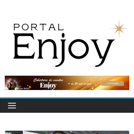
Pular
para
o
conteúdo