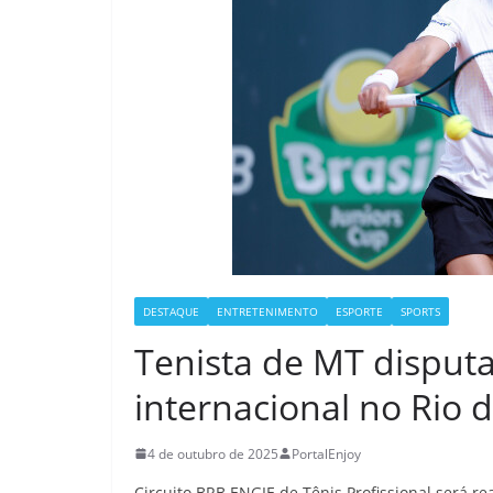
DESTAQUE
ENTRETENIMENTO
ESPORTE
SPORTS
Tenista de MT disputa
internacional no Rio d
4 de outubro de 2025
PortalEnjoy
Circuito BRB ENGIE de Tênis Profissional será re