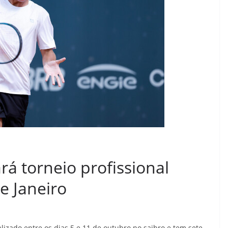
rá torneio profissional
e Janeiro
alizado entre os dias 5 e 11 de outubro no saibro e tem sete