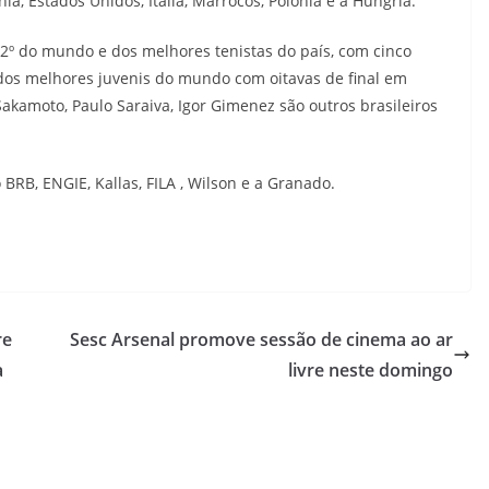
ia, Estados Unidos, Itália, Marrocos, Polônia e a Hungria.
222º do mundo e dos melhores tenistas do país, com cinco
m dos melhores juvenis do mundo com oitavas de final em
kamoto, Paulo Saraiva, Igor Gimenez são outros brasileiros
RB, ENGIE, Kallas, FILA , Wilson e a Granado.
re
Sesc Arsenal promove sessão de cinema ao ar
a
livre neste domingo