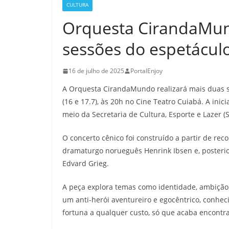
CULTURA
Orquesta CirandaMun
sessões do espetácul
16 de julho de 2025
PortalEnjoy
A Orquesta CirandaMundo realizará mais duas se
(16 e 17.7), às 20h no Cine Teatro Cuiabá. A ini
meio da Secretaria de Cultura, Esporte e Lazer (S
O concerto cênico foi construído a partir de reco
dramaturgo norueguês Henrink Ibsen e, posteri
Edvard Grieg.
A peça explora temas como identidade, ambição e
um anti-herói aventureiro e egocêntrico, conhe
fortuna a qualquer custo, só que acaba encontr