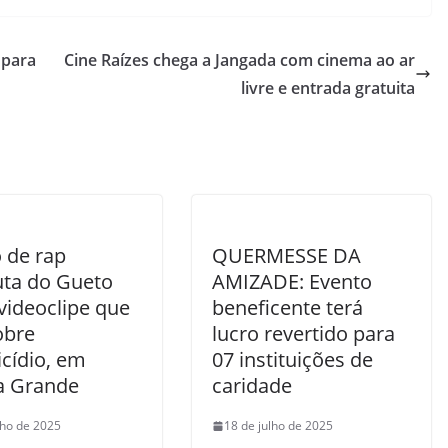
 para
Cine Raízes chega a Jangada com cinema ao ar
livre e entrada gratuita
 de rap
QUERMESSE DA
ta do Gueto
AMIZADE: Evento
videoclipe que
beneficente terá
obre
lucro revertido para
icídio, em
07 instituições de
a Grande
caridade
nho de 2025
18 de julho de 2025