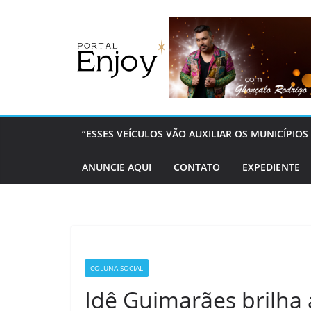
Pular
para
o
conteúdo
“ESSES VEÍCULOS VÃO AUXILIAR OS MUNICÍPI
ANUNCIE AQUI
CONTATO
EXPEDIENTE
COLUNA SOCIAL
Idê Guimarães brilha