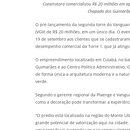
Construtora comercializou R$ 20 milhões em a
Chapada dos Guimarães 
O pré-lançamento da segunda torre do Vanguard
(VGV) de R$ 20 milhões, em um único dia. O even
19 de setembro aos clientes que se cadastraram 
desempenho comercial da Torre 1, que já atingi
O empreendimento localizado em Cuiabá, no bai
Guimarães e ao Centro Político Administrativo. 
de forma única a arquitetura moderna e a natur
verde.
Segundo o gerente regional da Plaenge e Vang
como a decoração pode transformar a experiênc
“O prédio está localizado na região do Monte L
grande potencial de valorização aqui na cidade.
um ponto focal, trazendo um paisagismo elegant