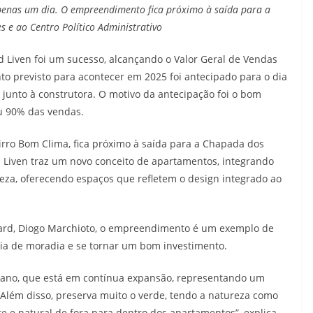
penas um dia. O empreendimento fica próximo à saída para a
e ao Centro Político Administrativo
 Liven foi um sucesso, alcançando o Valor Geral de Vendas
to previsto para acontecer em 2025 foi antecipado para o dia
junto à construtora. O motivo da antecipação foi o bom
u 90% das vendas.
rro Bom Clima, fica próximo à saída para a Chapada dos
O Liven traz um novo conceito de apartamentos, integrando
eza, oferecendo espaços que refletem o design integrado ao
uard, Diogo Marchioto, o empreendimento é um exemplo de
ia de moradia e se tornar um bom investimento.
íbano, que está em contínua expansão, representando um
 Além disso, preserva muito o verde, tendo a natureza como
e e natural de fora para dentro dos apartamentos”, explica