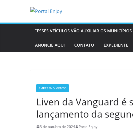
Pular
para
o
conteúdo
“ESSES VEÍCULOS VÃO AUXILIAR OS MUNICÍPI
ANUNCIE AQUI
CONTATO
EXPEDIENTE
EMPREENDIMENTO
Liven da Vanguard é 
lançamento da segun
3 de outubro de 2024
PortalEnjoy