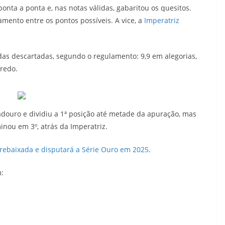
onta a ponta e, nas notas válidas, gabaritou os quesitos.
amento entre os pontos possíveis. A vice, a
Imperatriz
.
odas descartadas, segundo o regulamento: 9,9 em alegorias,
nredo.
adouro e dividiu a 1ª posição até metade da apuração, mas
nou em 3º, atrás da Imperatriz.
 rebaixada e disputará a Série Ouro em 2025
.
m: