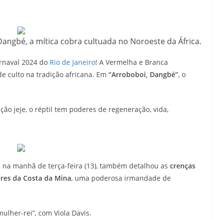
angbé, a mítica cobra cultuada no Noroeste da África.
rnaval 2024 do
Rio de Janeiro
! A Vermelha e Branca
de culto na tradição africana. Em
“Arroboboi, Dangbé”
, o
ão jeje, o réptil tem poderes de regeneração, vida,
 já na manhã de terça-feira (13), também detalhou as
crenças
res da Costa da Mina
, uma poderosa irmandade de
ulher-rei”, com Viola Davis.