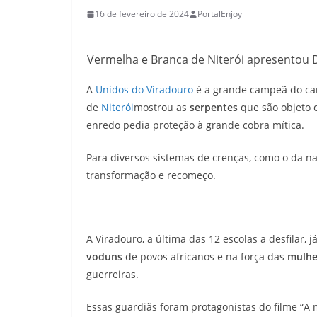
16 de fevereiro de 2024
PortalEnjoy
Vermelha e Branca de Niterói apresentou D
A
Unidos do Viradouro
é a grande campeã do ca
de
Niterói
mostrou as
serpentes
que são objeto 
enredo pedia proteção à grande cobra mítica.
Para diversos sistemas de crenças, como o da naç
transformação e recomeço.
A Viradouro, a última das 12 escolas a desfilar,
voduns
de povos africanos e na força das
mulhe
guerreiras.
Essas guardiãs foram protagonistas do filme “A m