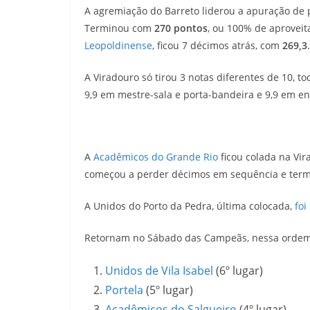
A agremiação do Barreto liderou a apuração de p
Terminou com
270 pontos
, ou 100% de aproveit
Leopoldinense
, ficou 7 décimos atrás, com
269,3
A Viradouro só tirou 3 notas diferentes de 10, t
9,9 em mestre-sala e porta-bandeira e 9,9 em e
A
Acadêmicos do Grande Rio
ficou colada na Vir
começou a perder décimos em sequência e termi
A Unidos do Porto da Pedra, última colocada,
foi
Retornam no Sábado das Campeãs, nessa orde
Unidos de Vila Isabel
(6º lugar)
Portela
(5º lugar)
Acadêmicos do Salgueiro
(4º lugar)