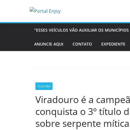
Pular
para
o
conteúdo
“ESSES VEÍCULOS VÃO AUXILIAR OS MUNICÍPI
ANUNCIE AQUI
CONTATO
EXPEDIENTE
CULTURA
Viradouro é a campeã
conquista o 3º título 
sobre serpente mítica