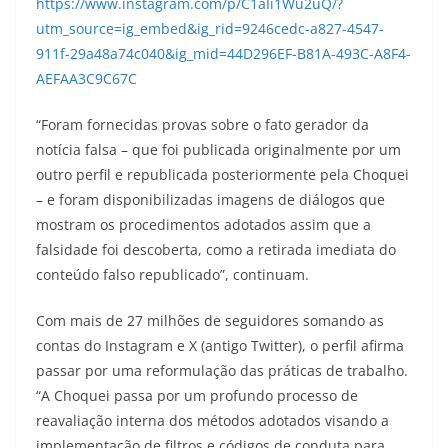
https://www.instagram.com/p/C1aIi1Wu2uQ/?
utm_source=ig_embed&ig_rid=9246cedc-a827-4547-
911f-29a48a74c040&ig_mid=44D296EF-B81A-493C-A8F4-
AEFAA3C9C67C
“Foram fornecidas provas sobre o fato gerador da
notícia falsa – que foi publicada originalmente por um
outro perfil e republicada posteriormente pela Choquei
– e foram disponibilizadas imagens de diálogos que
mostram os procedimentos adotados assim que a
falsidade foi descoberta, como a retirada imediata do
conteúdo falso republicado”, continuam.
Com mais de 27 milhões de seguidores somando as
contas do Instagram e X (antigo Twitter), o perfil afirma
passar por uma reformulação das práticas de trabalho.
“A Choquei passa por um profundo processo de
reavaliação interna dos métodos adotados visando a
implementação de filtros e códigos de conduta para