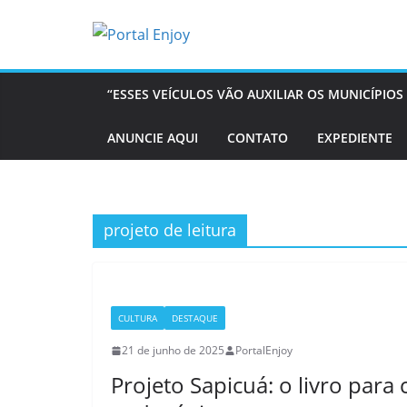
Pular
para
o
conteúdo
“ESSES VEÍCULOS VÃO AUXILIAR OS MUNICÍPI
ANUNCIE AQUI
CONTATO
EXPEDIENTE
projeto de leitura
CULTURA
DESTAQUE
21 de junho de 2025
PortalEnjoy
Projeto Sapicuá: o livro para