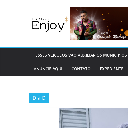
Pular
para
o
conteúdo
“ESSES VEÍCULOS VÃO AUXILIAR OS MUNICÍPI
ANUNCIE AQUI
CONTATO
EXPEDIENTE
Dia D